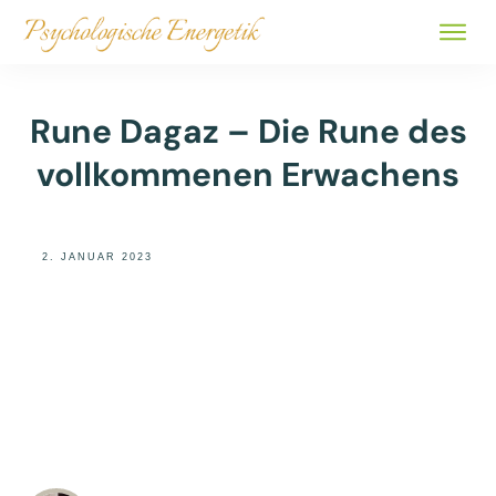
ALLE 
BÜCHER
Rune Dagaz – Die Rune des
ÜBER
vollkommenen Erwachens
SHOP
2. JANUAR 2023