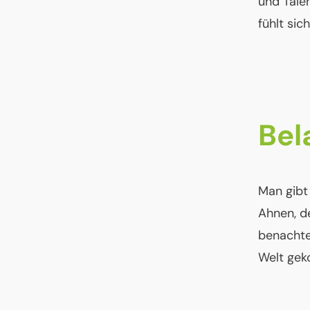
und Talen
fühlt sic
Bel
Man gibt
Ahnen, d
benachte
Welt gek