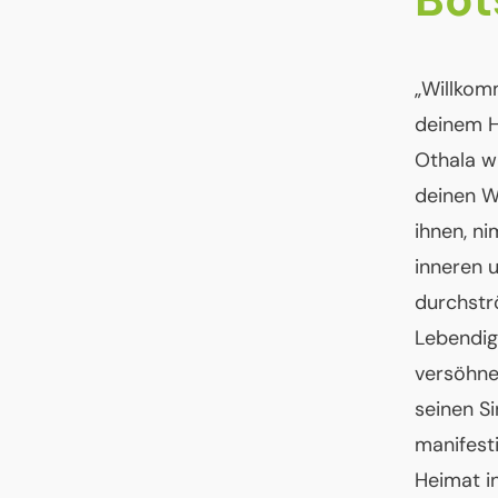
„Willkomm
deinem H
Othala wi
deinen W
ihnen, n
inneren 
durchströ
Lebendigk
versöhnen
seinen Si
manifesti
Heimat in