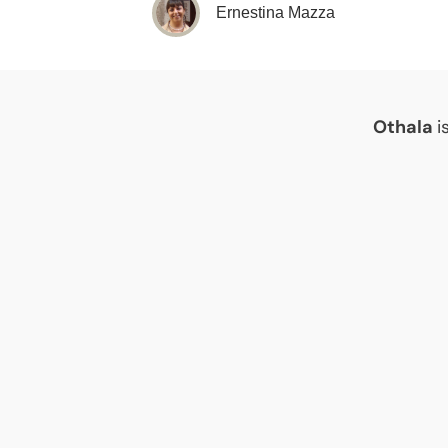
Ernestina Mazza
Othala
i