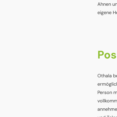
Ahnen un
eigene H
Pos
Othala b
ermöglic
Person mi
vollkomm
annehmen.