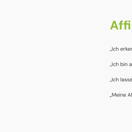
Aff
„Ich erke
„Ich bin 
„Ich lass
„Meine A