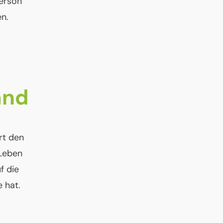
Person
en.
and
rt den
 Leben
f die
 hat.