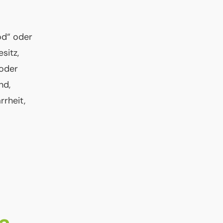
„od“ oder
sitz,
 oder
nd,
rrheit,
a