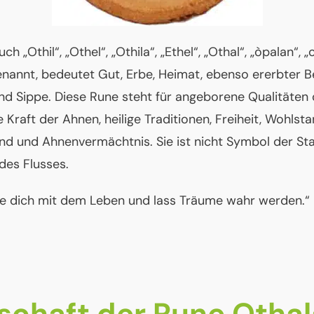
uch „Othil“, „Othel“, „Othila“, „Ethel“, „Othal“, „òpalan“, 
enannt, bedeutet Gut, Erbe, Heimat, ebenso ererbter Be
und Sippe. Diese Rune steht für angeborene Qualitäten
le Kraft der Ahnen, heilige Traditionen, Freiheit, Wohlsta
nd und Ahnenvermächtnis. Sie ist nicht Symbol der Sta
des Flusses.
e dich mit dem Leben und lass Träume wahr werden.“
schaft der Rune Othal