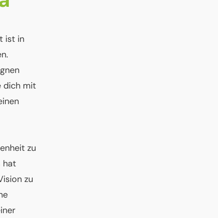
 ist in
en.
egnen
 dich mit
einen
genheit zu
s hat
Vision zu
ine
iner